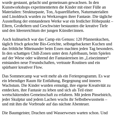
wurde gestaunt, gelacht und gemeinsam gewachsen. In den
Kunstworkshops experimentierten die Kinder mit einer Fülle an
Materialien: Strukturpaste, Ton, Aquarellfarben, Naturmaterialien
und Linoldruck wurden zu Werkzeugen ihrer Fantasie. Die tägliche
Ausstellung der entstandenen Werke war ein festlicher Höhepunkt –
Eltern, Großeltern und Geschwister bestaunten die kreative Tiefe
und den Ideenreichtum der jungen Künstler:innen.
Auch kulinarisch war das Camp ein Genuss: 120 Pfannenkuchen,
täglich frisch gekochte Bio-Gerichte, selbstgebackener Kuchen und
das fröhliche Miteinander beim Essen machten jeden Tag besonders.
In den schattigen Chill-Zonen unter dem Apfelbaum, beim Spielen
auf der Wiese oder während der Fantasiereisen im „Leisezimmer“
entstanden neue Freundschaften, vertraute Routinen und ein
spürbarer kreativer Flow.
Das Sommercamp war weit mehr als ein Ferienprogramm. Es war
ein lebendiger Raum für Entfaltung, Begegnung und inneres
Wachstum. Die Kinder wurden ermutigt, ihre eigene Kreativität zu
entdecken, ihre Fantasie zu leben und sich als Teil einer
wertschätzenden Gemeinschaft zu erfahren. Mit jedem Pinselstrich,
jeder Skulptur und jedem Lachen wuchs ihr Selbstbewusstsein –
und mit ihm die Vorfreude auf das nächste Abenteuer.
Die Baumgeister, Drachen und Wasserwesen warten schon. Und