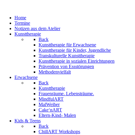
Home
Termine
Notizen aus dem Atelier
Kunsttherapie
Back
Kunsttherapie für Erwachsene
Kunsttherapie für Kinder, Jugendliche
Transkulturelle Kunsttherapie
Kunsttherapie in sozialen Einrichtungen
Prävention von Essstörungen
Methodenvielfalt
Erwachsene
Back
Kunsttherapie
Frauenräume. Lebensträume.
MindfulART
MalWeiber
Cake‘nART
Eltern-Kind- Malen
Kids & Teens
Back
ChillART Workshops